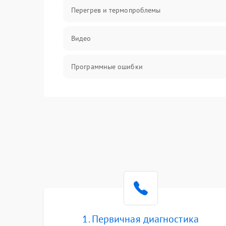
Перегрев и термопроблемы
Видео
Программные ошибки
Интерфейсные и коммуникационные
проблемы
Питание
Электропитание
ПО
Электронные компоненты
1. Первичная диагностика