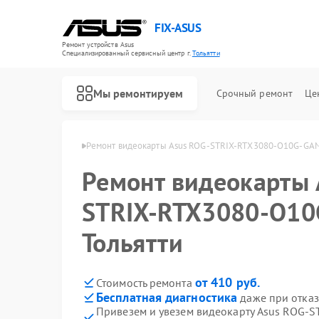
FIX-ASUS
Ремонт устройств Asus
Специализированный cервисный центр г.
Тольятти
Мы ремонтируем
Срочный ремонт
Це
арт Asus в Тольятти
Ремонт видеокарты Asus ROG-STRIX-RTX3080-O10G-GAM
Ремонт видеокарты 
STRIX-RTX3080-O10
Тольятти
от 410 руб.
Стоимость ремонта
Бесплатная диагностика
даже при отказ
Привезем и увезем видеокарту Asus ROG
Ремонт игровых консолей Asus
Ремонт материнских плат Asus