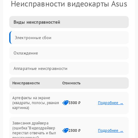
Неисправности видеокарты Asus
Виды неисправностей
Электронные сбои
Охлаждение
Аппаратные неисправности
Неисправности
Стоимость
Перегрев и термопроблемы
Артефакты на экране
Видео
(квадраты, полосы, рваная
3500 ₽
Подробнее →
картинка)
Программные ошибки
Зависания драйвера
(ошибка “Видеодрайвер
Интерфейсные и коммуникационные проблемы
2500 ₽
Подробнее →
перестал отвечать и был
восстановлен”)