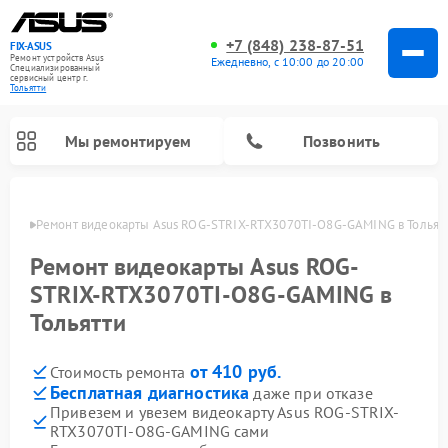
+7 (848) 238-87-51
FIX-ASUS
Ремонт устройств Asus
Ежедневно, с 10:00 до 20:00
Специализированный
cервисный центр г.
Тольятти
Мы ремонтируем
Позвонить
ьятти
Ремонт видеокарты Asus ROG-STRIX-RTX3070TI-O8G-GAMING в Тольят
Ремонт видеокарты Asus ROG-
STRIX-RTX3070TI-O8G-GAMING в
Тольятти
от 410 руб.
Стоимость ремонта
Бесплатная диагностика
даже при отказе
Привезем и увезем видеокарту Asus ROG-STRIX-
RTX3070TI-O8G-GAMING сами