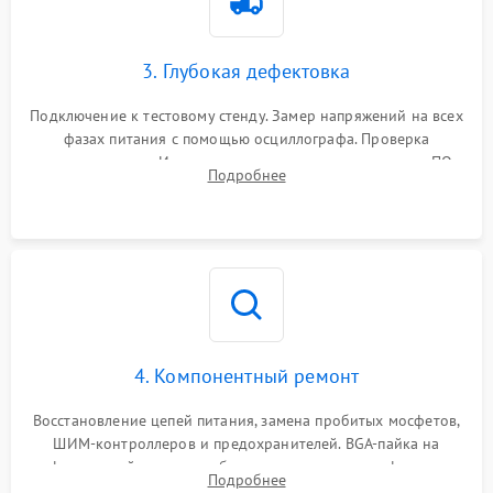
3. Глубокая дефектовка
Подключение к тестовому стенду. Замер напряжений на всех
фазах питания с помощью осциллографа. Проверка
инициализации. Использование специализированного ПО
Подробнее
MATS
4. Компонентный ремонт
Восстановление цепей питания, замена пробитых мосфетов,
ШИМ-контроллеров и предохранителей. BGA-пайка на
инфракрасной станции реболлинг или замена графического
Подробнее
чипа и дефектной памяти GDDR. Прошивка BIOS