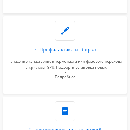
программатором.
5. Профилактика и сборка
Нанесение качественной термопасты или фазового перехода
на кристалл GPU. Подбор и установка новых
термопрокладок правильной толщины на память и цепи
Подробнее
питания. Монтаж радиатора и бэкплейта, подключение и
проверка кулеров.
6. Тестирование под нагрузкой