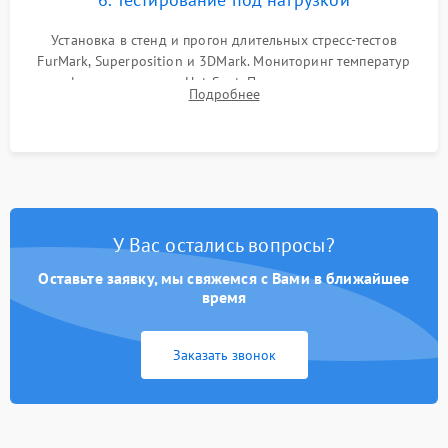
Установка в стенд и прогон длительных стресс-тестов
FurMark, Superposition и 3DMark. Мониторинг температур
графического чипа и Hot Spot. Проверка на отсутствие
Подробнее
артефактов изображения, вылетов драйвера и зависаний.
У Вас остались вопросы?
Оставьте заявку, мы свяжемся с Вами в ближайшее
время
Заказать звонок