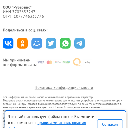
ООО "Русервис"
ИНН 7702633247
ОГРН 1077746335776
Поделиться в соц. сетях:
Мы принимаем
все формы оплаты
Политика конфиденциальности
Вся информация на сайте носит исключительно справочный характер.
Товарные знаки используются исключительно для описания устройств, в отношении которых
сервисные центры tol.asus-fixim.ru предоставляют услуги по ремонту. Услуги оказываются в
неавторизованных сервисных центрах tol.asus-fixim.ru, которые не связаны с
правообладателями товарных знаков или их официальными представителями.
Ремонт осуществляется для устройств, уже введенных в гражданский оборот в соответствии
Этот сайт использует файлы cookie. Вы можете
со статьей 1487 ГК РФ.
Использование товарных знаков не преследует цели индивидуализации услуг или введения
ознакомиться с
правилами использования
Согласен
потребителей в заблуждение, а служит для информирования о предоставляемых услугах по
ремонту техники указанных брендов.