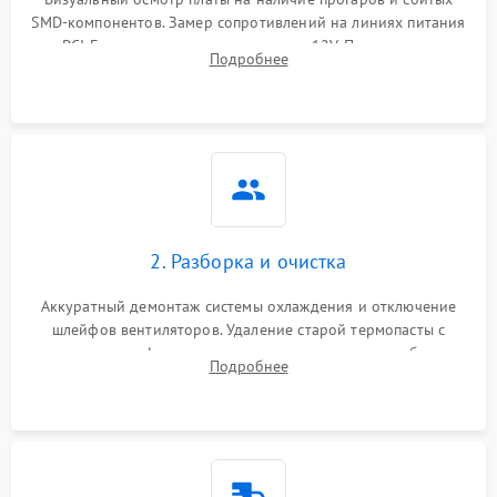
SMD-компонентов. Замер сопротивлений на линиях питания
Механические повреждения
PCI-E и дополнительных разъемах 12V. Проверка на
Подробнее
короткое замыкание основных дросселей питания GPU и
Режим работы
памяти.
ПО/Микропрограмма
2. Разборка и очистка
Аккуратный демонтаж системы охлаждения и отключение
шлейфов вентиляторов. Удаление старой термопасты с
кристалла графического чипа и термопрокладок с банок
Подробнее
памяти и зоны VRM. Очистка платы от пыли и окислов.