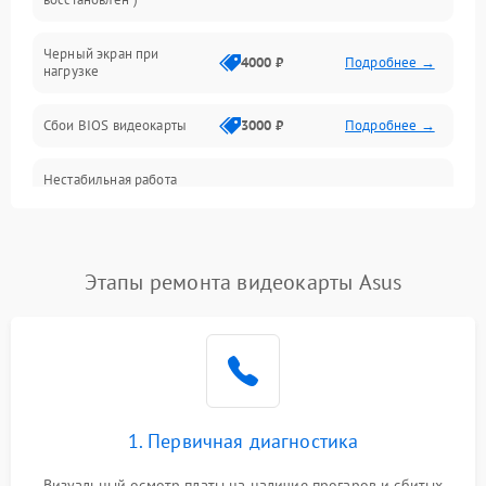
Питание
Черный экран при
4000 ₽
Подробнее →
нагрузке
Электропитание
Сбои BIOS видеокарты
3000 ₽
Подробнее →
ПО
Нестабильная работа
Электронные компоненты
после обновления
2000 ₽
Подробнее →
драйверов
Интерфейсы
Этапы ремонта видеокарты Asus
Общие поломки
Система охлаждения
Экран (дисплей)
1. Первичная диагностика
Программные сбои
Визуальный осмотр платы на наличие прогаров и сбитых