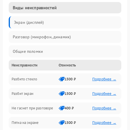
Виды неисправностей
Экран (дисплей)
Разговор (микрофон, динамик)
Общие поломки
Неисправности
Стоимость
Проблемы связи
Разбито стекло
1500 ₽
Подробнее →
Камеры
Разбит экран
1500 ₽
Подробнее →
Проблемы с дисплеем и сенсором
Не гаснет при разговоре
400 ₽
Подробнее →
Зарядка
Пятна на экране
1500 ₽
Подробнее →
Проблемы с питанием, зарядкой и аккумулятором