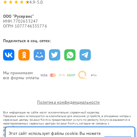
4.9-5.0
ООО "Русервис"
ИНН 7702633247
ОГРН 1077746335776
Поделиться в соц. сетях:
Мы принимаем
все формы оплаты
Политика конфиденциальности
Вся информация на сайте носит исключительно справочный характер.
Товарные знаки используются исключительно для описания устройств, в отношении которых
сервисные центры tol.asus-fixim.ru предоставляют услуги по ремонту. Услуги оказываются в
неавторизованных сервисных центрах tol.asus-fixim.ru, которые не связаны с
правообладателями товарных знаков или их официальными представителями.
Ремонт осуществляется для устройств, уже введенных в гражданский оборот в соответствии
Этот сайт использует файлы cookie. Вы можете
со статьей 1487 ГК РФ.