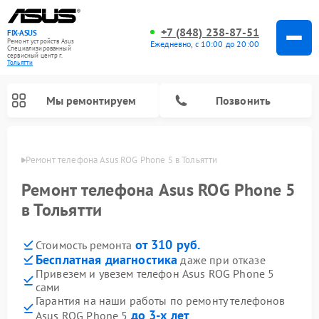
+7 (848) 238-87-51
FIX-ASUS
Ремонт устройств Asus
Ежедневно, с 10:00 до 20:00
Специализированный
cервисный центр г.
Тольятти
Мы ремонтируем
Позвонить
ьятти
Ремонт телефона Asus ROG Phone 5 в Тольятти
Ремонт телефона Asus ROG Phone 5
в Тольятти
от 310 руб.
Стоимость ремонта
Бесплатная диагностика
даже при отказе
Привезем и увезем телефон Asus ROG Phone 5
сами
Гарантия на наши работы по ремонту телефонов
до 3-х лет
Asus ROG Phone 5