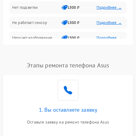
Нет подсветки
1500 ₽
Подробнее →
Проблемы с работой системы, корпусом и другие
Не работает сенсор
1500 ₽
Подробнее →
Мерцает изображение
1500 ₽
Подробнее →
Не работает 3D Touch
2400 ₽
Подробнее →
Этапы ремонта телефона Asus
Не работает Face ID
4000 ₽
Подробнее →
1. Вы оставляете заявку
Оставьте заявку на ремонт телефона Asus