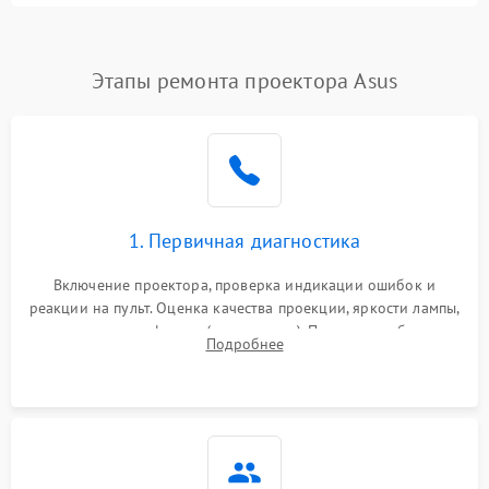
4500 ₽
Подробнее →
(image retention)
Нестабильная яркость или
Этапы ремонта проектора Asus
4000 ₽
Подробнее →
контраст
Неравномерная подсветка
4500 ₽
Подробнее →
экрана
Не работает
автоматическая коррекция
3000 ₽
Подробнее →
1. Первичная диагностика
трапеции (Keystone)
Включение проектора, проверка индикации ошибок и
Проблемы с
реакции на пульт. Оценка качества проекции, яркости лампы,
масштабированием
3500 ₽
Подробнее →
наличия артефактов (точки, пятна). Проверка работы
изображения
Подробнее
системы охлаждения по уровню шума вентиляторов.