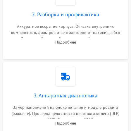
2. Разборка и профилактика
Аккуратное вскрытие корпуса. Очистка внутренних
компонентов, фильтров и вентиляторов от накопившейся
пыли. Визуальный осмотр блока питания, балласта лампы и
Подробнее
материнской платы на наличие прогаров или вздутых
элементов.
3. Аппаратная диагностика
Замер напряжений на блоке питания и модуле розжига
(балласте). Проверка целостности цветового колеса (DLP)
или поляризаторов (LCD). Тестирование DMD-чипа, датчиков
Подробнее
температуры и оптопар с помощью мультиметра и