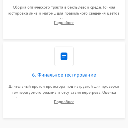
Сборка оптического тракта в беспылевой среде. Точная
юстировка линз и матриц для правильного сведения цветов
и устранения размытия. Надежное подключение всех
Подробнее
шлейфов, установка датчиков и закрытие корпуса
устройства.
6. Финальное тестирование
Длительный прогон проектора под нагрузкой для проверки
температурного режима и отсутствия перегрева. Оценка
фокуса, контрастности и цветопередачи на тестовых
Подробнее
таблицах. Проверка работы всех видеовходов и кнопок
управления.