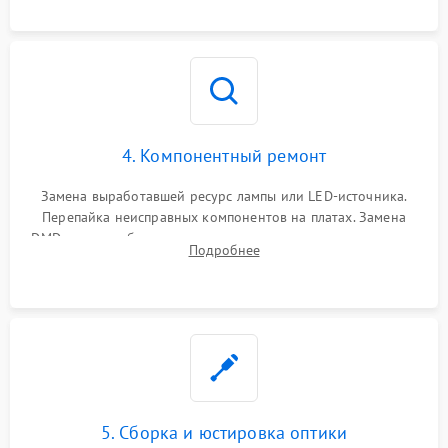
осциллографа.
4. Компонентный ремонт
Замена выработавшей ресурс лампы или LED-источника.
Перепайка неисправных компонентов на платах. Замена
DMD-чипа при битых пикселях, установка нового цветового
Подробнее
колеса или восстановление сгоревших поляризационных
пленок.
5. Сборка и юстировка оптики