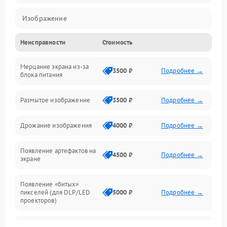
Изображение
Неисправности
Стоимость
Лампа подсветки
Мерцание экрана из-за
Неисправность управления и интерфейсов
3500 ₽
Подробнее →
блока питания
Прочие неисправности
Размытое изображение
3500 ₽
Подробнее →
Режим работы
Дрожание изображения
4000 ₽
Подробнее →
Неисправность звука
Появление артефактов на
4500 ₽
Подробнее →
экране
Появление «битых»
пикселей (для DLP/LED
5000 ₽
Подробнее →
проекторов)
Залипание изображения