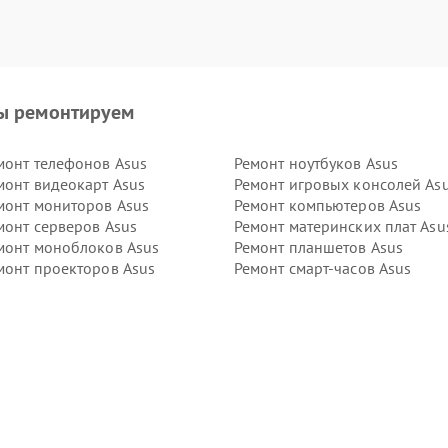
ы ремонтируем
монт телефонов Asus
Ремонт ноутбуков Asus
монт видеокарт Asus
Ремонт игровых консолей As
монт мониторов Asus
Ремонт компьютеров Asus
монт серверов Asus
Ремонт материнских плат Asu
монт моноблоков Asus
Ремонт планшетов Asus
монт проекторов Asus
Ремонт смарт-часов Asus