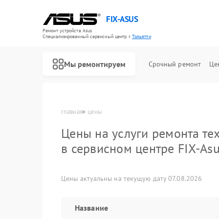
FIX-ASUS
Ремонт устройств Asus
Специализированный cервисный центр г.
Тольятти
Мы ремонтируем
Срочный ремонт
Це
главная
цены
Цены на услуги ремонта те
в сервисном центре FIX-As
Цены актуальны на текущую дату 07.08.2026
Название
Ремонт игровых консолей Asus
Ремонт материнских плат Asus