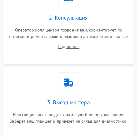
Сенсорное управление
2. Консультация
Проблемы с механикой
Оператор колл центра позвонит вам, сориентирует по
стоимости ремонта вашего планшета а также ответит на все
Питание и аккумулятор
ваши вопросы.
Подробнее
Кнопки и органы управления
Звук и аудио
Камеры
ПО
3. Выезд мастера
Наш специалист приедет к вам в удобное для вас время.
Заберет ваш планшет и привезет на склад для диагностики.