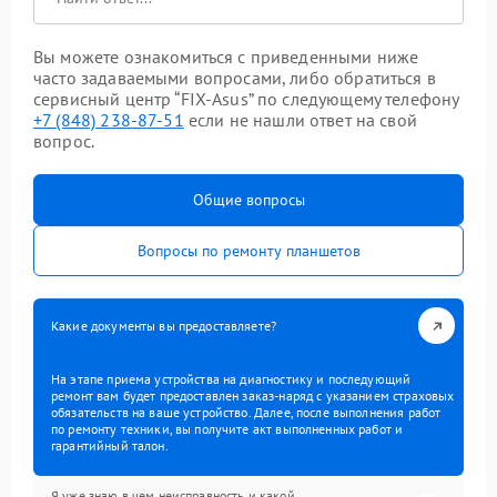
Вы можете ознакомиться с приведенными ниже
часто задаваемыми вопросами, либо обратиться в
сервисный центр “FIX-Asus” по следующему телефону
+7 (848) 238-87-51
если не нашли ответ на свой
вопрос.
Общие вопросы
Вопросы по ремонту планшетов
Какие документы вы предоставляете?
На этапе приема устройства на диагностику и последующий
ремонт вам будет предоставлен заказ-наряд с указанием страховых
обязательств на ваше устройство. Далее, после выполнения работ
по ремонту техники, вы получите акт выполненных работ и
гарантийный талон.
Я уже знаю в чем неисправность и какой