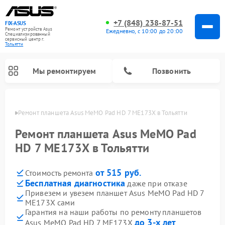
+7 (848) 238-87-51
FIX-ASUS
Ремонт устройств Asus
Ежедневно, с 10:00 до 20:00
Специализированный
cервисный центр г.
Тольятти
Мы ремонтируем
Позвонить
ьятти
Ремонт планшета Asus MeMO Pad HD 7 ME173X в Тольятти
Ремонт планшета Asus MeMO Pad
HD 7 ME173X в Тольятти
от 515 руб.
Стоимость ремонта
Бесплатная диагностика
даже при отказе
Привезем и увезем планшет Asus MeMO Pad HD 7
ME173X сами
Гарантия на наши работы по ремонту планшетов
до 3-х лет
Asus MeMO Pad HD 7 ME173X