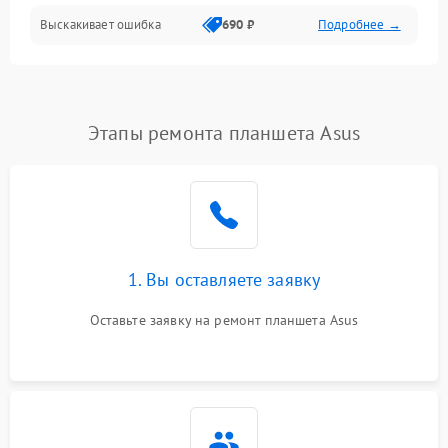
Выскакивает ошибка
690 ₽
Подробнее →
Перегрев и нестабильная работа
Влага и механические повреждения
Сеть и интернет
Этапы ремонта планшета Asus
Зарядка и разъёмы
Программные сбои
1. Вы оставляете заявку
Память и данные
Оставьте заявку на ремонт планшета Asus
Режим работы
Связь и беспроводные модули
Камера