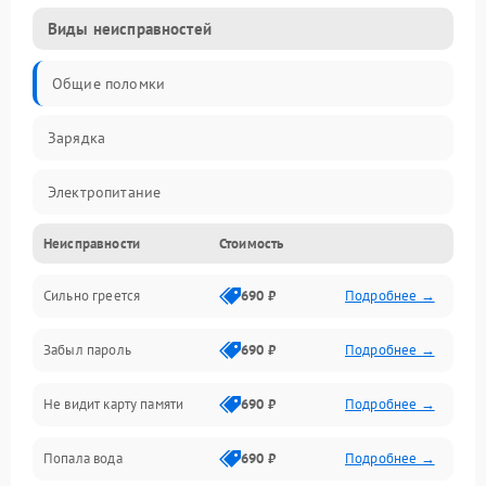
Виды неисправностей
Общие поломки
Зарядка
Электропитание
Неисправности
Стоимость
Экран и изображение
Сильно греется
690 ₽
Подробнее →
Дисплей
Забыл пароль
690 ₽
Подробнее →
Экран (дисплей)
Не видит карту памяти
690 ₽
Подробнее →
Связь
Попала вода
690 ₽
Подробнее →
Разговор (микрофон, динамик)