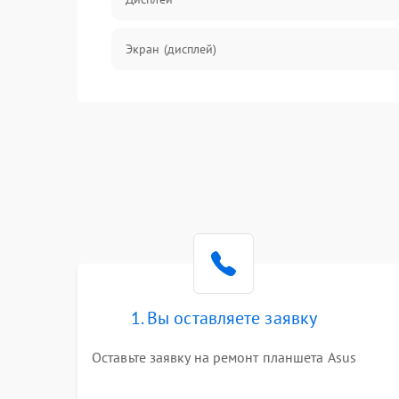
Экран (дисплей)
Связь
Разговор (микрофон, динамик)
Перегрев и нестабильная работа
Влага и механические повреждения
Сеть и интернет
1. Вы оставляете заявку
Зарядка и разъёмы
Оставьте заявку на ремонт планшета Asus
Программные сбои