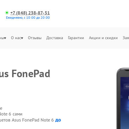
+7 (848) 238-87-51
Ежедневно, с 10:00 до 20:00
ны
О нас
Отзывы
Доставка
Гарантии
Акции и скидки
Зая
us FonePad
е
ote 6 сами
до
шетов Asus FonePad Note 6