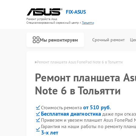
FIX-ASUS
Ремонт устройств Asus
Специализированный cервисный центр г.
Тольятти
Мы ремонтируем
Срочный ремонт
Це
тов Asus в Тольятти
Ремонт планшета Asus FonePad Note 6 в Тольятти
Ремонт планшета As
Note 6 в Тольятти
от 510 руб.
Стоимость ремонта
Бесплатная диагностика
даже при отказ
Привезем и увезем планшет Asus FonePad N
Гарантия на наши работы по ремонту план
3-х лет
Ремонт игровых консолей Asus
Ремонт материнских плат Asus