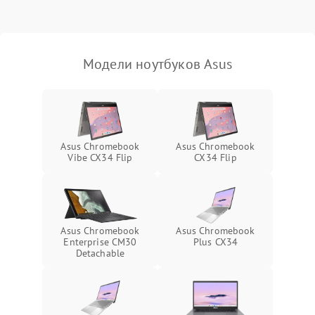
Выход из строя SSD или
HDD: медленная загрузка,
3000 ₽
Подробнее →
ошибки чтения,
пропадание диска
Модели ноутбуков Asus
Неисправность
оперативной памяти:
2000 ₽
Подробнее →
вылеты приложений,
синие экраны
Asus Chromebook
Asus Chromebook
Vibe CX34 Flip
CX34 Flip
Проблемы Wi‑Fi или
2500 ₽
Подробнее →
Bluetooth модулей
Asus Chromebook
Asus Chromebook
Enterprise CM30
Plus CX34
Detachable