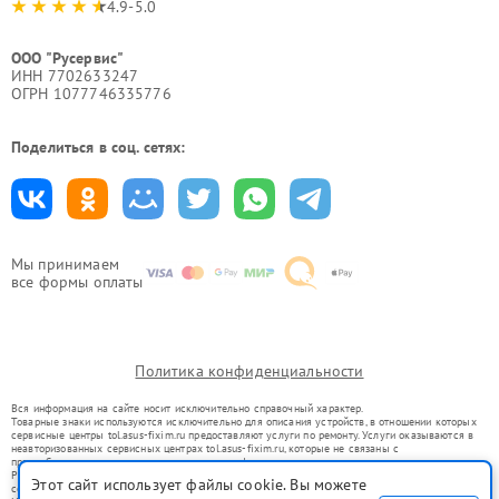
4.9-5.0
ООО "Русервис"
ИНН 7702633247
ОГРН 1077746335776
Поделиться в соц. сетях:
Мы принимаем
все формы оплаты
Политика конфиденциальности
Вся информация на сайте носит исключительно справочный характер.
Товарные знаки используются исключительно для описания устройств, в отношении которых
сервисные центры tol.asus-fixim.ru предоставляют услуги по ремонту. Услуги оказываются в
неавторизованных сервисных центрах tol.asus-fixim.ru, которые не связаны с
правообладателями товарных знаков или их официальными представителями.
Ремонт осуществляется для устройств, уже введенных в гражданский оборот в соответствии
Этот сайт использует файлы cookie. Вы можете
со статьей 1487 ГК РФ.