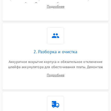
устройства. Оценка потребления тока с помощью
Подробнее
лабораторного блока питания для локализации проблемы.
2. Разборка и очистка
Аккуратное вскрытие корпуса и обязательное отключение
шлейфа аккумулятора для обесточивания платы. Демонтаж
системы охлаждения, очистка кулера от пыли и удаление
Подробнее
высохшей термопасты с кристаллов чипов.