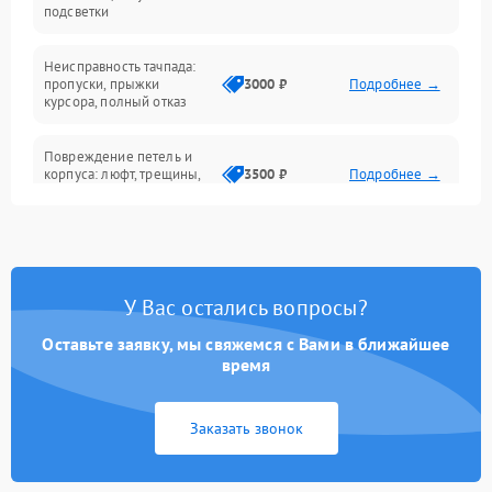
подсветки
Батарея
Неисправность тачпада:
Сеть и интернет
пропуски, прыжки
3000 ₽
Подробнее →
курсора, полный отказ
Система охлаждения
Повреждение петель и
корпуса: люфт, трещины,
3500 ₽
Подробнее →
деформация
Проблемы аккумулятора:
быстрая разрядка,
2500 ₽
Подробнее →
невозможность зарядки,
вздутие
У Вас остались вопросы?
Оставьте заявку, мы свяжемся с Вами в ближайшее
Неисправность зарядного
время
устройства или разъёма
2000 ₽
Подробнее →
питания
Заказать звонок
Перегрев из‑за пыли,
износа термопасты или
2500 ₽
Подробнее →
неисправности кулера