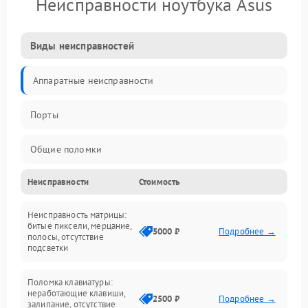
Неисправности ноутбука Asus
Виды неисправностей
Аппаратные неисправности
Порты
Общие поломки
Неисправности
Стоимость
Устройства
Неисправность матрицы:
Программные ошибки
битые пиксели, мерцание,
5000 ₽
Подробнее →
полосы, отсутствие
подсветки
Электрические и системные сбои
Поломка клавиатуры:
Интерфейсные проблемы
неработающие клавиши,
2500 ₽
Подробнее →
залипание, отсутствие