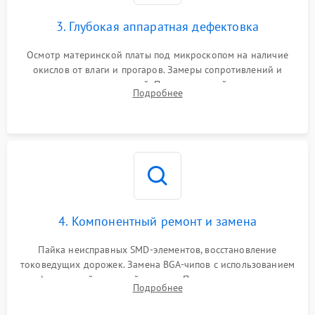
3. Глубокая аппаратная дефектовка
Осмотр материнской платы под микроскопом на наличие
окислов от влаги и прогаров. Замеры сопротивлений и
дежурных напряжений. Проверка цепей питания,
Подробнее
мультиконтроллера, процессора и видеочипа.
4. Компонентный ремонт и замена
Пайка неисправных SMD-элементов, восстановление
токоведущих дорожек. Замена BGA-чипов с использованием
инфракрасной паяльной станции. Прошивка микросхемы
Подробнее
BIOS или замена поврежденных портов USB