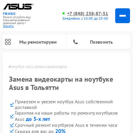
+7 (848) 238-87-51
FIX-ASUS
Ремонт устройств Asus
Ежедневно, с 10:00 до 20:00
Специализированный
cервисный центр г.
Тольятти
Мы ремонтируем
Позвонить
ьятти
Ноутбук Asus замена видеокарты
Замена видеокарты на ноутбуке
Asus в Тольятти
Привезем и увезем ноутбук Asus собственной
доставкой
Гарантия на наши работы по ремонту ноутбуков
до 3-х лет
Asus
Срочный ремонт ноутбуков Asus в течении часа
20%
Скидка для вас до