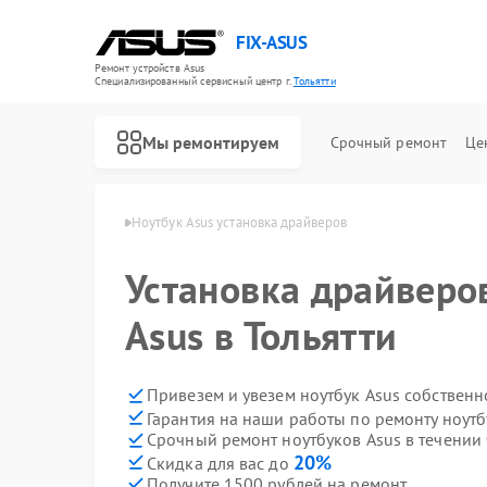
FIX-ASUS
Ремонт устройств Asus
Специализированный cервисный центр г.
Тольятти
Мы ремонтируем
Срочный ремонт
Це
уков Asus в Тольятти
Ноутбук Asus установка драйверов
Установка драйверо
Asus в Тольятти
Привезем и увезем ноутбук Asus собственн
Гарантия на наши работы по ремонту ноут
Срочный ремонт ноутбуков Asus в течении 
20%
Скидка для вас до
Получите 1500 рублей на ремонт
Ремонт игровых консолей Asus
Ремонт материнских плат Asus