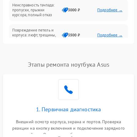
Неисправность тачпада:
Сеть и интернет
пропуски, прыжки
3000 ₽
Подробнее →
курсора, полный отказ
Система охлаждения
Повреждение петель и
корпуса: люфт, трещины,
3500 ₽
Подробнее →
деформация
Проблемы аккумулятора:
быстрая разрядка,
2500 ₽
Подробнее →
Этапы ремонта ноутбука Asus
невозможность зарядки,
вздутие
Неисправность зарядного
устройства или разъёма
2000 ₽
Подробнее →
питания
1. Первичная диагностика
Перегрев из‑за пыли,
износа термопасты или
2500 ₽
Подробнее →
неисправности кулера
Внешний осмотр корпуса, экрана и портов. Проверка
реакции на кнопку включения и подключение зарядного
устройства. Оценка потребления тока с помощью
Выход из строя SSD или