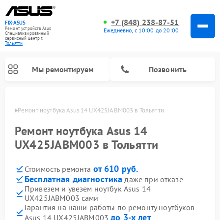
+7 (848) 238-87-51
FIX-ASUS
Ремонт устройств Asus
Ежедневно, с 10:00 до 20:00
Специализированный
cервисный центр г.
Тольятти
Мы ремонтируем
Позвонить
ьятти
Ремонт ноутбука Asus 14 UX425JABM003 в Тольятти
Ремонт ноутбука Asus 14
UX425JABM003 в Тольятти
от 610 руб.
Стоимость ремонта
Бесплатная диагностика
даже при отказе
Привезем и увезем ноутбук Asus 14
UX425JABM003 сами
Гарантия на наши работы по ремонту ноутбуков
до 3-х лет
Asus 14 UX425JABM003