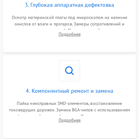
3. Глубокая аппаратная дефектовка
Осмотр материнской платы под микроскопом на наличие
окислов от влаги и прогаров. Замеры сопротивлений и
дежурных напряжений. Проверка цепей питания,
Подробнее
мультиконтроллера, процессора и видеочипа.
4. Компонентный ремонт и замена
Пайка неисправных SMD-элементов, восстановление
токоведущих дорожек. Замена BGA-чипов с использованием
инфракрасной паяльной станции. Прошивка микросхемы
Подробнее
BIOS или замена поврежденных портов USB