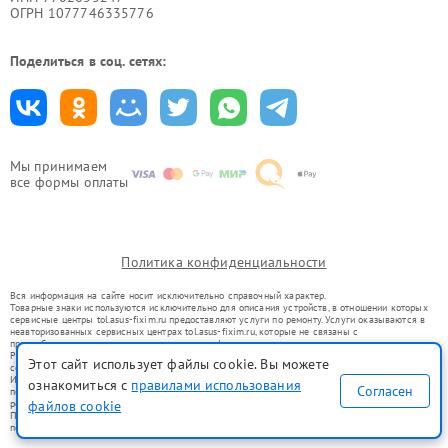
ОГРН 1077746335776
Поделиться в соц. сетях:
Мы принимаем
все формы оплаты
Политика конфиденциальности
Вся информация на сайте носит исключительно справочный характер.
Товарные знаки используются исключительно для описания устройств, в отношении которых
сервисные центры tol.asus-fixim.ru предоставляют услуги по ремонту. Услуги оказываются в
неавторизованных сервисных центрах tol.asus-fixim.ru, которые не связаны с
правообладателями товарных знаков или их официальными представителями.
Ремонт осуществляется для устройств, уже введенных в гражданский оборот в соответствии
Этот сайт использует файлы cookie. Вы можете
со статьей 1487 ГК РФ.
Использование товарных знаков не преследует цели индивидуализации услуг или введения
ознакомиться с
правилами использования
Согласен
потребителей в заблуждение, а служит для информирования о предоставляемых услугах по
файлов cookie
ремонту техники указанных брендов.
Представленная на сайте информация не является публичной офертой, определяемой
положениями Статьи 437(2) Гражданского кодекса РФ