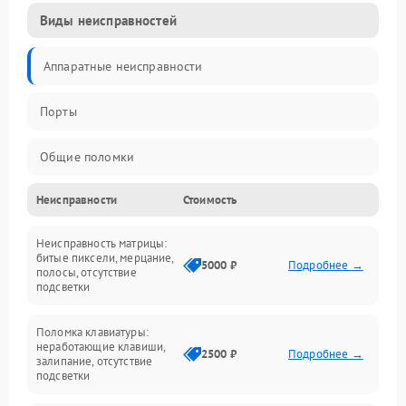
Виды неисправностей
Аппаратные неисправности
Порты
Общие поломки
Неисправности
Стоимость
Устройства
Неисправность матрицы:
Программные ошибки
битые пиксели, мерцание,
5000 ₽
Подробнее →
полосы, отсутствие
подсветки
Электрические и системные сбои
Поломка клавиатуры:
Интерфейсные проблемы
неработающие клавиши,
2500 ₽
Подробнее →
залипание, отсутствие
подсветки
Батарея