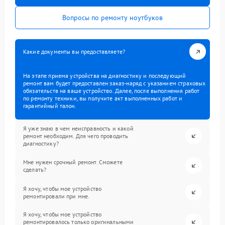
Вопросы по ремонту ноутбуков
Какие документы вы предоставляете?
На этапе приема устройства на диагностику и последующий
ремонт вам будет предоставлен заказ-наряд с указанием страховых
обязательств на ваше устройство. Далее, после выполнения работ
по ремонту техники, вы получите акт выполненных работ и
гарантийный талон.
Я уже знаю в чем неисправность и какой
ремонт необходим. Для чего проводить
диагностику?
Мне нужен срочный ремонт. Сможете
сделать?
Я хочу, чтобы мое устройство
ремонтировали при мне.
Я хочу, чтобы мое устройство
ремонтировалось только оригинальными