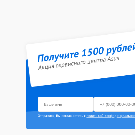
Получите 1500 рубле
Акция сервисного центра Asus
Отправляя, Вы соглашаетесь с
политикой конфиденциально