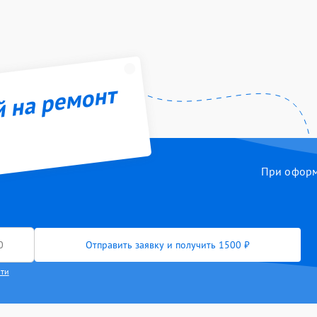
й на ремонт
При оформл
Отправить заявку и получить 1500 ₽
сти