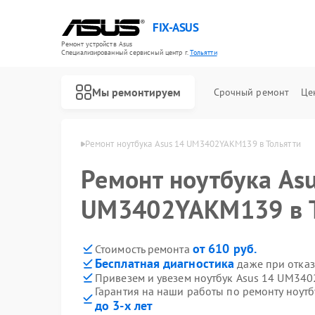
FIX-ASUS
Ремонт устройств Asus
Специализированный cервисный центр г.
Тольятти
Мы ремонтируем
Срочный ремонт
Це
уков Asus в Тольятти
Ремонт ноутбука Asus 14 UM3402YAKM139 в Тольятти
Ремонт ноутбука As
UM3402YAKM139 в Т
от 610 руб.
Стоимость ремонта
Бесплатная диагностика
даже при отказ
Привезем и увезем ноутбук Asus 14 UM34
Гарантия на наши работы по ремонту ноу
до 3-х лет
Ремонт игровых консолей Asus
Ремонт материнских плат Asus