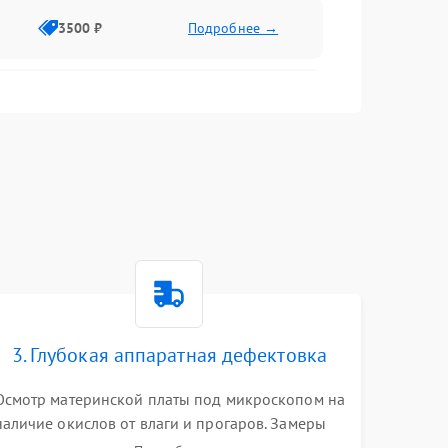
3500 ₽
Подробнее →
2500 ₽
Подробнее →
2000 ₽
Подробнее →
2500 ₽
Подробнее →
3. Глубокая аппаратная дефектовка
3000 ₽
Подробнее →
Осмотр материнской платы под микроскопом на
наличие окислов от влаги и прогаров. Замеры
2000 ₽
Подробнее →
сопротивлений и дежурных напряжений.