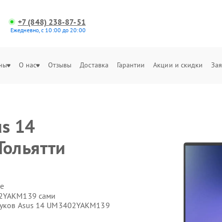
+7 (848) 238-87-51
Ежедневно, с 10:00 до 20:00
ны
О нас
Отзывы
Доставка
Гарантии
Акции и скидки
Зая
us 14
ольятти
е
02YAKM139 сами
тбуков Asus 14 UM3402YAKM139