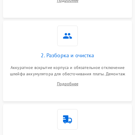
Подробнее
лабораторного блока питания для локализации проблемы.
2. Разборка и очистка
Аккуратное вскрытие корпуса и обязательное отключение
шлейфа аккумулятора для обесточивания платы. Демонтаж
системы охлаждения, очистка кулера от пыли и удаление
Подробнее
высохшей термопасты с кристаллов чипов.