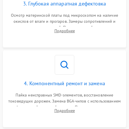
3. Глубокая аппаратная дефектовка
Осмотр материнской платы под микроскопом на наличие
окислов от влаги и прогаров. Замеры сопротивлений и
дежурных напряжений. Проверка цепей питания,
Подробнее
мультиконтроллера, процессора и видеочипа.
4. Компонентный ремонт и замена
Пайка неисправных SMD-элементов, восстановление
токоведущих дорожек. Замена BGA-чипов с использованием
инфракрасной паяльной станции. Прошивка микросхемы
Подробнее
BIOS или замена поврежденных портов USB