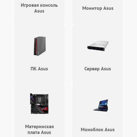
синие экраны
Игровая консоль
Монитор Asus
Asus
Проблемы Wi‑Fi или
2500 ₽
Подробнее →
Bluetooth модулей
ПК Asus
Сервер Asus
Материнская
Моноблок Asus
плата Asus