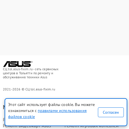
СЦ tol.asus-fixim.ru - сеть сервисных
центров в Тольятти по ремонту и
обслуживанию техники Asus
2021-2026 © СЦ tol.asus-fixim.ru
Этот сайт использует файлы cookie. Вы можете
Мы ремонтируем
ознакомиться с
правилами использования
Согласен
файлов cookie
Ремонт телефонов Asus
Ремонт ноутбуков Asus
Ремонт видеокарт Asus
Ремонт игровых консолей