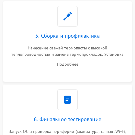
5. Сборка и профилактика
Нанесение свежей термопасты с высокой
теплопроводностью и замена термопрокладок. Установка
системы охлаждения, подключение всех внутренних
Подробнее
шлейфов, модулей памяти и накопителей. Предварительная
сборка корпуса.
6. Финальное тестирование
Запуск ОС и проверка периферии (клавиатура, тачпад, Wi-Fi,