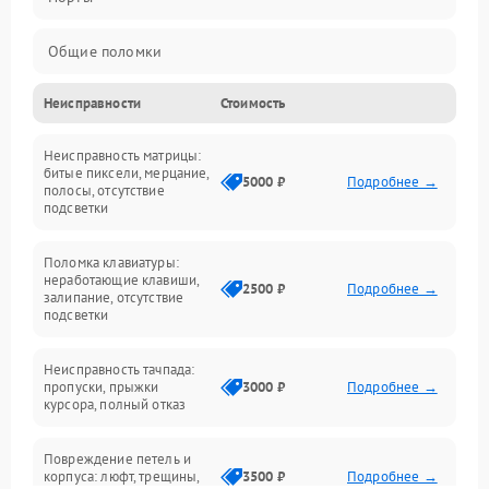
Общие поломки
Неисправности
Стоимость
Устройства
Неисправность матрицы:
Программные ошибки
битые пиксели, мерцание,
5000 ₽
Подробнее →
полосы, отсутствие
подсветки
Электрические и системные сбои
Поломка клавиатуры:
Интерфейсные проблемы
неработающие клавиши,
2500 ₽
Подробнее →
залипание, отсутствие
подсветки
Батарея
Неисправность тачпада:
Сеть и интернет
пропуски, прыжки
3000 ₽
Подробнее →
курсора, полный отказ
Система охлаждения
Повреждение петель и
корпуса: люфт, трещины,
3500 ₽
Подробнее →