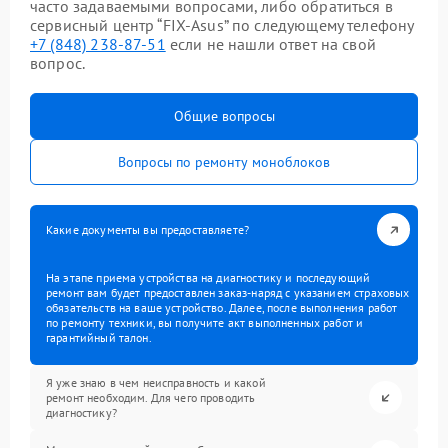
часто задаваемыми вопросами, либо обратиться в
сервисный центр “FIX-Asus” по следующему телефону
+7 (848) 238-87-51
если не нашли ответ на свой
вопрос.
Общие вопросы
Вопросы по ремонту моноблоков
Какие документы вы предоставляете?
На этапе приема устройства на диагностику и последующий
ремонт вам будет предоставлен заказ-наряд с указанием страховых
обязательств на ваше устройство. Далее, после выполнения работ
по ремонту техники, вы получите акт выполненных работ и
гарантийный талон.
Я уже знаю в чем неисправность и какой
ремонт необходим. Для чего проводить
диагностику?