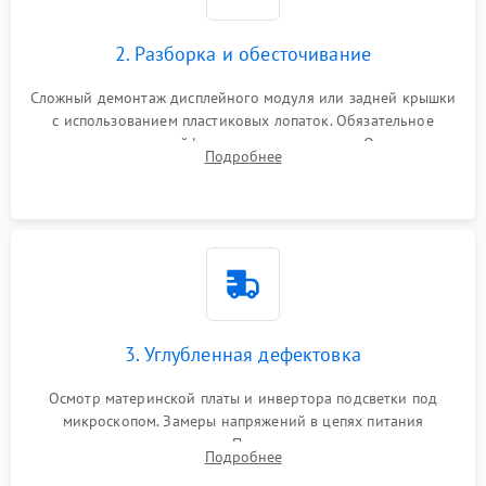
1000 ₽
Подробнее →
управления
Повреждение внутренних проводов
2. Разборка и обесточивание
Поломка батареи (если
2000 ₽
Подробнее →
есть)
Сложный демонтаж дисплейного модуля или задней крышки
Механические повреждения
с использованием пластиковых лопаток. Обязательное
Неисправность тачпада
отключение шлейфов матрицы и питания. Очистка
1500 ₽
Подробнее →
(если есть)
Подробнее
массивной системы охлаждения от скопившейся пыли.
Поломка веб-камеры
1000 ₽
Подробнее →
Неисправность
1000 ₽
Подробнее →
микрофона
Повреждение внутренних
1000 ₽
Подробнее →
3. Углубленная дефектовка
проводов
Осмотр материнской платы и инвертора подсветки под
Неисправность BIOS
1500 ₽
Подробнее →
микроскопом. Замеры напряжений в цепях питания
процессора и видеокарты. Проверка состояния жесткого
Подробнее
диска и оперативной памяти с помощью POST-карт и