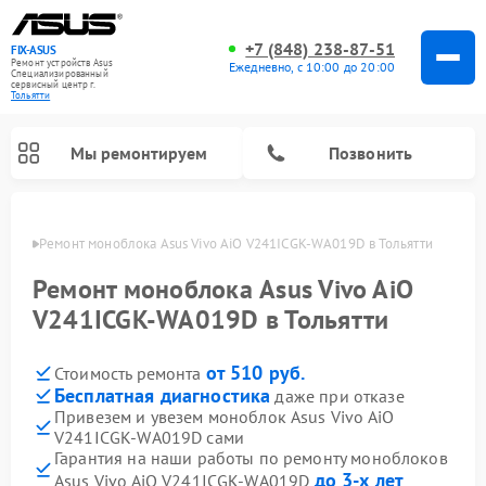
+7 (848) 238-87-51
FIX-ASUS
Ремонт устройств Asus
Ежедневно, с 10:00 до 20:00
Специализированный
cервисный центр г.
Тольятти
Мы ремонтируем
Позвонить
ьятти
Ремонт моноблока Asus Vivo AiO V241ICGK-WA019D в Тольятти
Ремонт моноблока Asus Vivo AiO
V241ICGK-WA019D в Тольятти
от 510 руб.
Стоимость ремонта
Бесплатная диагностика
даже при отказе
Привезем и увезем моноблок Asus Vivo AiO
V241ICGK-WA019D сами
Гарантия на наши работы по ремонту моноблоков
до 3-х лет
Asus Vivo AiO V241ICGK-WA019D