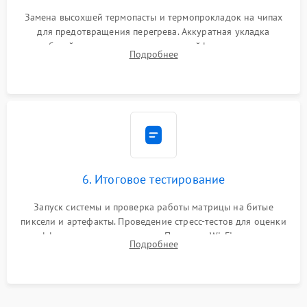
Замена высохшей термопасты и термопрокладок на чипах
для предотвращения перегрева. Аккуратная укладка
кабелей, подключение хрупких шлейфов матрицы и
Подробнее
надежная фиксация всех элементов внутри корпуса
моноблока.
6. Итоговое тестирование
Запуск системы и проверка работы матрицы на битые
пиксели и артефакты. Проведение стресс-тестов для оценки
эффективности охлаждения. Проверка Wi-Fi, камеры,
Подробнее
микрофона и всех портов перед выдачей устройства.