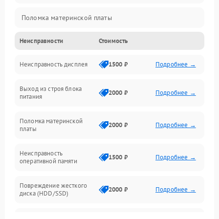
Поломка материнской платы
Неисправности
Стоимость
Неисправность системы охлаждения
Неисправность дисплея
1500 ₽
Подробнее →
Неисправность BIOS
Выход из строя блока
Повреждение корпуса
2000 ₽
Подробнее →
питания
Поломка аудиосистемы (динамики, разъёмы)
Поломка материнской
2000 ₽
Подробнее →
платы
Неисправность Wi-Fi модуля
Неисправность
1500 ₽
Подробнее →
оперативной памяти
Повреждение разъёмов (USB, HDMI и др.)
Повреждение жесткого
Поломка видеокарты
2000 ₽
Подробнее →
диска (HDD/SSD)
Неисправность процессора
Неисправность