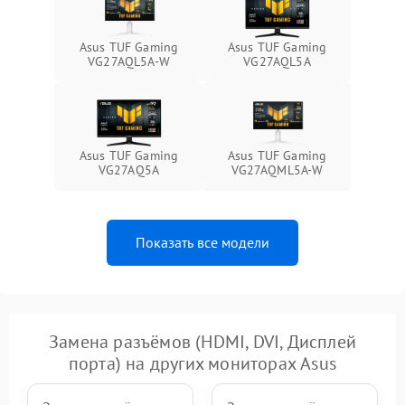
1000 ₽
Подробнее →
защиты от перегрева
Asus TUF Gaming
Asus TUF Gaming
Поломка системы защиты
VG27AQL5A-W
VG27AQL5A
1000 ₽
Подробнее →
от перенапряжения
Поломка системы защиты
1000 ₽
Подробнее →
от замыкания
Asus TUF Gaming
Asus TUF Gaming
VG27AQ5A
VG27AQML5A-W
Показать все модели
Замена разъёмов (HDMI, DVI, Дисплей
порта) на других мониторах Asus