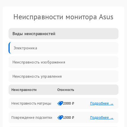
Неисправности монитора Asus
Виды неисправностей
Электроника
Неисправность изображения
Неисправность управления
Неисправности
Стоимость
Неисправность интерфейсов
Неисправность матрицы
2000 ₽
Подробнее →
Прочие неисправности
Повреждение подсветки
1500 ₽
Подробнее →
Неисправность звука