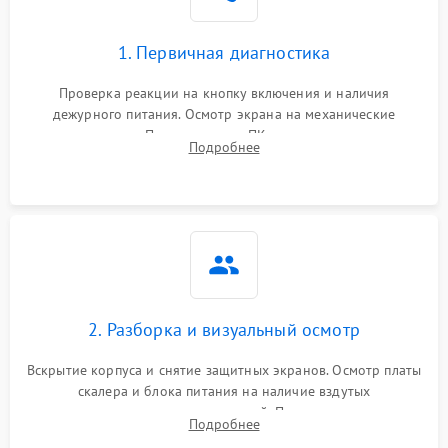
1. Первичная диагностика
Проверка реакции на кнопку включения и наличия
дежурного питания. Осмотр экрана на механические
повреждения. Подключение к ПК для оценки вывода
Подробнее
изображения, работы подсветки и выявления артефактов на
матрице.
2. Разборка и визуальный осмотр
Вскрытие корпуса и снятие защитных экранов. Осмотр платы
скалера и блока питания на наличие вздутых
конденсаторов, прогаров, окислений. Проверка надежности
Подробнее
контактов и целостности шлейфов матрицы.