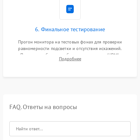
6. Финальное тестирование
Прогон монитора на тестовых фонах для проверки
равномерности подсветки и отсутствия искажений.
Проверка работоспособности всех портов (HDMI,
Подробнее
DisplayPort, VGA) и кнопок управления под нагрузкой в
течение пары часов.
FAQ. Ответы на вопросы