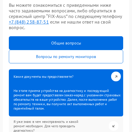
Вы можете ознакомиться с приведенными ниже
часто задаваемыми вопросами, либо обратиться в
сервисный центр “FIX-Asus” по следующему телефону
+7 (848) 238-87-51
если не нашли ответ на свой
вопрос.
Общие вопросы
Вопросы по ремонту мониторов
Какие документы вы предоставляете?
На этапе приема устройства на диагностику и последующий
ремонт вам будет предоставлен заказ-наряд с указанием страховых
обязательств на ваше устройство. Далее, после выполнения работ
по ремонту техники, вы получите акт выполненных работ и
гарантийный талон.
Я уже знаю в чем неисправность и какой
ремонт необходим. Для чего проводить
диагностику?