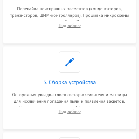
Перепайка неисправных элементов (конденсаторов,
транзисторов, ШИМ-контроллеров). Прошивка микросхемы
памяти при программных сбоях. При поломке подсветки —
Подробнее
разборка матрицы и замена выгоревших светодиодов.
5. Сборка устройства
Осторожная укладка слоев светорассеивателя и матрицы
для исключения попадания пыли и появления засветов.
Надежное подключение шлейфов, фиксация плат и
Подробнее
аккуратное защелкивание пластикового корпуса монитора.