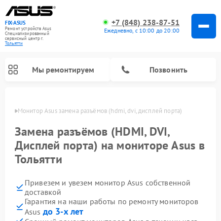
+7 (848) 238-87-51
FIX-ASUS
Ремонт устройств Asus
Ежедневно, с 10:00 до 20:00
Специализированный
cервисный центр г.
Тольятти
Мы ремонтируем
Позвонить
ьятти
Монитор Asus замена разъёмов (hdmi, dvi, дисплей порта)
Замена разъёмов (HDMI, DVI,
Дисплей порта) на мониторе Asus в
Тольятти
Привезем и увезем монитор Asus собственной
доставкой
Гарантия на наши работы по ремонту мониторов
до 3-х лет
Asus