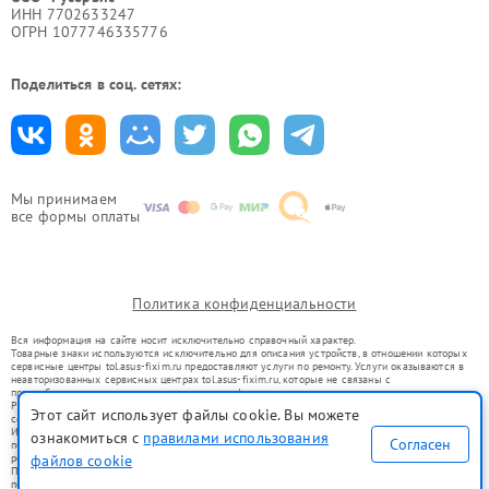
ИНН 7702633247
ОГРН 1077746335776
Поделиться в соц. сетях:
Мы принимаем
все формы оплаты
Политика конфиденциальности
Вся информация на сайте носит исключительно справочный характер.
Товарные знаки используются исключительно для описания устройств, в отношении которых
сервисные центры tol.asus-fixim.ru предоставляют услуги по ремонту. Услуги оказываются в
неавторизованных сервисных центрах tol.asus-fixim.ru, которые не связаны с
правообладателями товарных знаков или их официальными представителями.
Ремонт осуществляется для устройств, уже введенных в гражданский оборот в соответствии
Этот сайт использует файлы cookie. Вы можете
со статьей 1487 ГК РФ.
Использование товарных знаков не преследует цели индивидуализации услуг или введения
ознакомиться с
правилами использования
Согласен
потребителей в заблуждение, а служит для информирования о предоставляемых услугах по
файлов cookie
ремонту техники указанных брендов.
Представленная на сайте информация не является публичной офертой, определяемой
положениями Статьи 437(2) Гражданского кодекса РФ