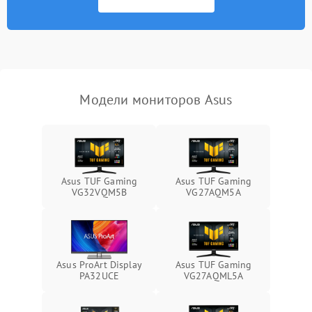
автоматического
1000 ₽
Подробнее →
отключения
Неисправность системы
защиты от короткого
1000 ₽
Подробнее →
замыкания
Модели мониторов Asus
Повреждение системы
1000 ₽
Подробнее →
защиты от перегрева
Неисправность системы
защиты от
1000 ₽
Подробнее →
Asus TUF Gaming
Asus TUF Gaming
перенапряжения
VG32VQM5B
VG27AQM5A
Неисправность системы
1000 ₽
Подробнее →
защиты от замыкания
Повреждение системы
Asus ProArt Display
Asus TUF Gaming
1000 ₽
Подробнее →
защиты от перегрузок
PA32UCE
VG27AQML5A
Неисправность системы