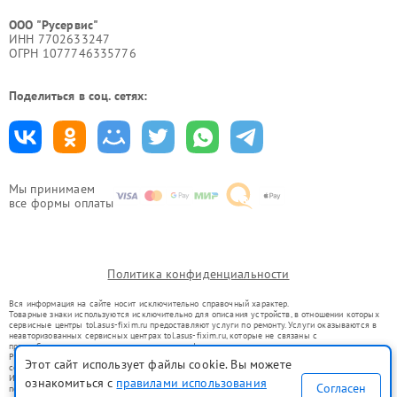
ООО "Русервис"
ИНН 7702633247
ОГРН 1077746335776
Поделиться в соц. сетях:
Мы принимаем
все формы оплаты
Политика конфиденциальности
Вся информация на сайте носит исключительно справочный характер.
Товарные знаки используются исключительно для описания устройств, в отношении которых
сервисные центры tol.asus-fixim.ru предоставляют услуги по ремонту. Услуги оказываются в
неавторизованных сервисных центрах tol.asus-fixim.ru, которые не связаны с
правообладателями товарных знаков или их официальными представителями.
Ремонт осуществляется для устройств, уже введенных в гражданский оборот в соответствии
Этот сайт использует файлы cookie. Вы можете
со статьей 1487 ГК РФ.
Использование товарных знаков не преследует цели индивидуализации услуг или введения
ознакомиться с
правилами использования
Согласен
потребителей в заблуждение, а служит для информирования о предоставляемых услугах по