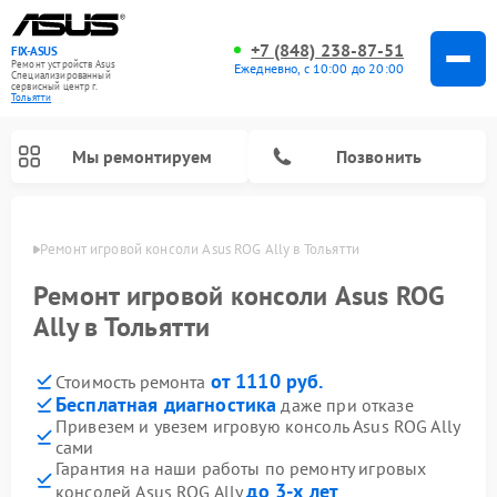
+7 (848) 238-87-51
FIX-ASUS
Ремонт устройств Asus
Ежедневно, с 10:00 до 20:00
Специализированный
cервисный центр г.
Тольятти
Мы ремонтируем
Позвонить
ьятти
Ремонт игровой консоли Asus ROG Ally в Тольятти
Ремонт игровой консоли Asus ROG
Ally в Тольятти
от 1110 руб.
Стоимость ремонта
Бесплатная диагностика
даже при отказе
Привезем и увезем игровую консоль Asus ROG Ally
сами
Гарантия на наши работы по ремонту игровых
до 3-х лет
консолей Asus ROG Ally